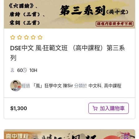
DSE中文 風·狂範文班 （高中課程）第三系
列
60
10H
經過
「風」狂學中文 陳Sir
分類於
中文科
,
高中課程
$
1,300
加入購物車