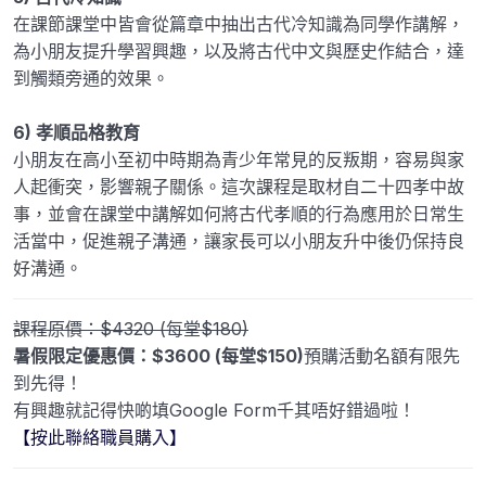
在課節課堂中皆會從篇章中抽出古代冷知識為同學作講解，
為小朋友提升學習興趣，以及將古代中文與歷史作結合，達
到觸類旁通的效果。
6) 孝順品格教育
小朋友在高小至初中時期為青少年常見的反叛期，容易與家
人起衝突，影響親子關係。這次課程是取材自二十四孝中故
事，並會在課堂中講解如何將古代孝順的行為應用於日常生
活當中，促進親子溝通，讓家長可以小朋友升中後仍保持良
好溝通。
課程原價：$4320 (每堂$180)
暑假限定優惠價：$3600 (每堂$150)
預購活動名額有限先
到先得！
有興趣就記得快啲填Google Form千其唔好錯過啦！
【按此聯絡職員購入】