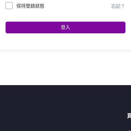
保持登錄狀態
忘記？
登入