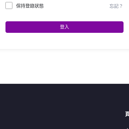
保持登錄狀態
忘記？
登入