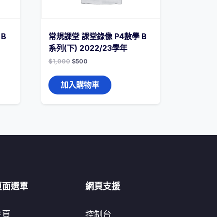
 B
常規課堂 課堂錄像 P4數學 B
系列(下) 2022/23學年
$
1,000
$
500
加入購物車
頁面選單
網頁支援
主頁
控制台