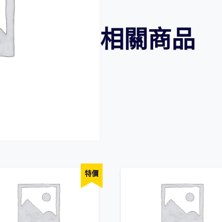
組
合
相關商品
-
小
四
中
文
科
(E01-
E06)
2022/23
學
年
特價
數
量