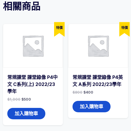
相關商品
小
四
數
學
科
特價
特價
(E07-
E12)
2022/23
學
年
數
量
常規課堂 課堂錄像 P4中
常規課堂 課堂錄像 P4英
文 C系列(上) 2022/23
文 A系列 2022/23學年
學年
$
800
$
400
$
1,000
$
500
加入購物車
加入購物車