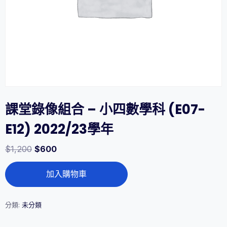
課堂錄像組合 – 小四數學科 (E07-
E12) 2022/23學年
$
1,200
$
600
課
加入購物車
堂
錄
像
組
分類:
未分類
合
-