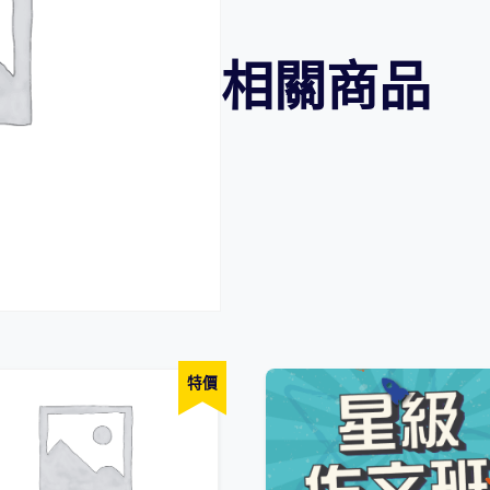
組
合
相關商品
-
小
四
英
文
科
(E01-
E06)
2022/23
學
年
特價
數
量