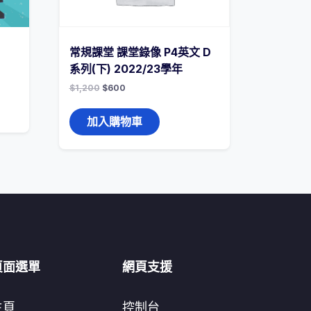
常規課堂 課堂錄像 P4英文 D
系列(下) 2022/23學年
$
1,200
$
600
加入購物車
頁面選單
網頁支援
主頁
控制台