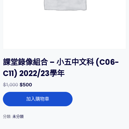
課堂錄像組合 – 小五中文科 (C06-
C11) 2022/23學年
$
1,000
$
500
課
加入購物車
堂
錄
像
組
分類:
未分類
合
-