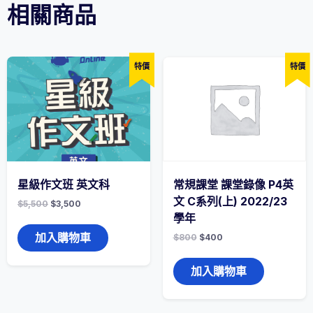
相關商品
小
五
中
文
科
特價
特價
(C06-
C11)
2022/23
學
年
數
量
星級作文班 英文科
常規課堂 課堂錄像 P4英
文 C系列(上) 2022/23
$
5,500
$
3,500
學年
加入購物車
$
800
$
400
加入購物車