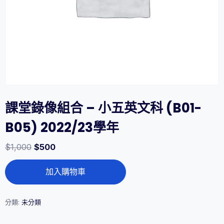
課堂錄像組合 – 小五英文科 (B01-
B05) 2022/23學年
$
1,000
$
500
課
加入購物車
堂
錄
像
組
分類:
未分類
合
-