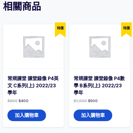
相關商品
小
五
英
文
科
特價
特價
(B01-
B05)
2022/23
學
年
數
量
常規課堂 課堂錄像 P4英
常規課堂 課堂錄像 P4數
文 C系列(上) 2022/23
學 B系列(上) 2022/23
學年
學年
$
800
$
400
$
1,000
$
500
加入購物車
加入購物車