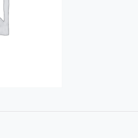
·
狂
範
文
班
（高
中
課
程）
第
二
系
列
數
量