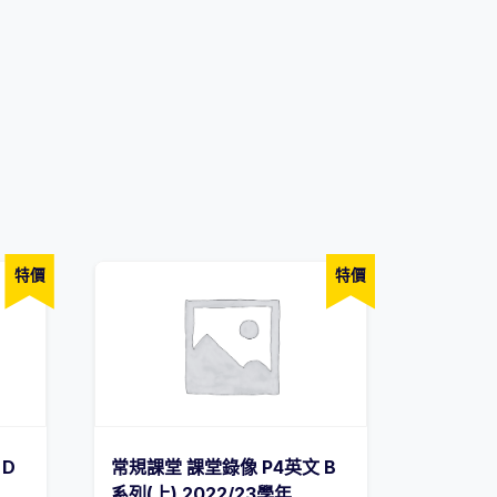
特價
特價
 D
常規課堂 課堂錄像 P4英文 B
系列(上) 2022/23學年