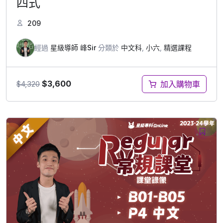
四式
209
經過
星級導師 峰Sir
分類於
中文科
,
小六
,
精選課程
$
3,600
加入購物車
$
4,320