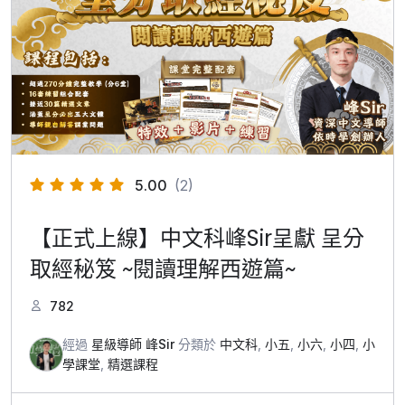
5.00
(2)
【正式上線】中文科峰Sir呈獻 呈分
取經秘笈 ~閱讀理解西遊篇~
782
經過
星級導師 峰Sir
分類於
中文科
,
小五
,
小六
,
小四
,
小
學課堂
,
精選課程